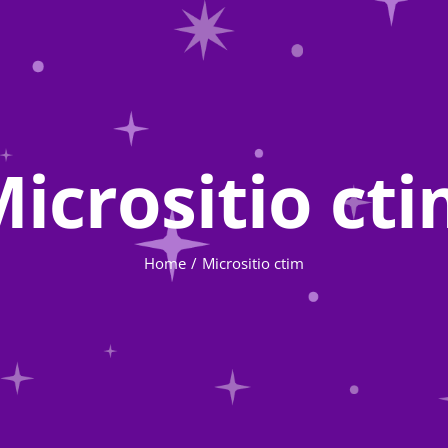
icrositio ct
Home
Micrositio ctim