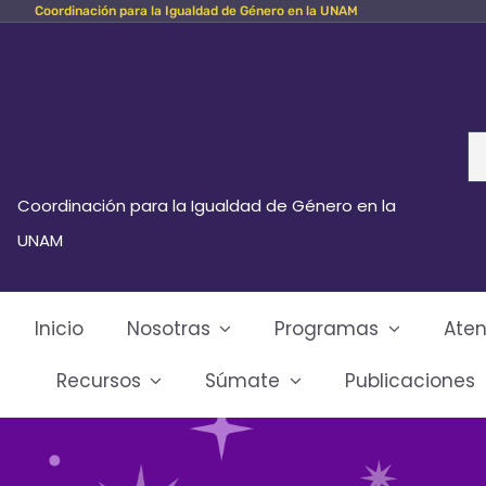
Coordinación para la Igualdad de Género en la UNAM
Skip
to
content
Se
fo
Coordinación para la Igualdad de Género en la
UNAM
Inicio
Nosotras
Programas
Aten
Recursos
Súmate
Publicaciones