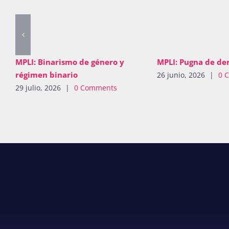
MPLI: Binarismo de género y
MPLI: Pugna de de
régimen binario
26 junio, 2026
|
0 
29 julio, 2026
|
0 Comments