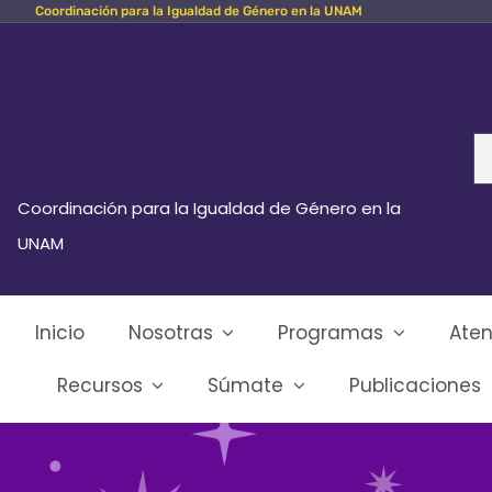
Coordinación para la Igualdad de Género en la UNAM
Skip
to
content
Se
fo
Coordinación para la Igualdad de Género en la
UNAM
Inicio
Nosotras
Programas
Aten
Recursos
Súmate
Publicaciones