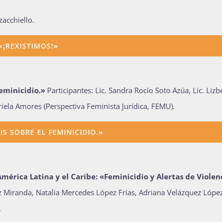
acchiello.
«
¡REXISTIMOS!
»
feminicidio.»
Participantes: Lic. Sandra Rocío Soto Azúa, Lic. Lizb
ela Amores (Perspectiva Feminista Jurídica, FEMU).
IS SOBRE EL FEMINICIDIO.
»
mérica Latina y el Caribe: «Feminicidio y Alertas de Violen
ez Miranda, Natalia Mercedes López Frías, Adriana Velázquez Lópe
.