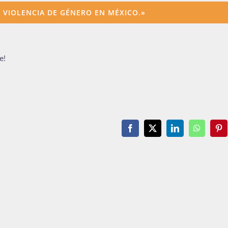
E VIOLENCIA DE GÉNERO EN MÉXICO.»
e!
Facebook
X
LinkedIn
WhatsAp
Pin