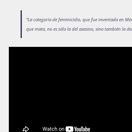
“La categoría de feminicidio, que fue inventada en Mé
que mata, no es sólo la del asesino, sino también la d