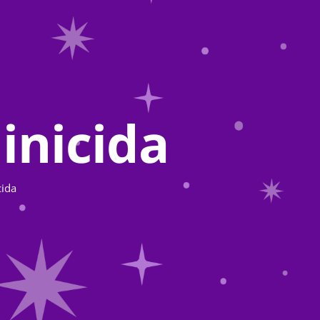
inicida
cida