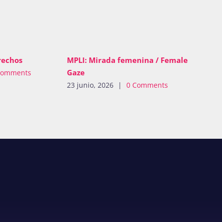
rechos
MPLI: Mirada femenina / Female
Gaze
Comments
23 junio, 2026
|
0 Comments