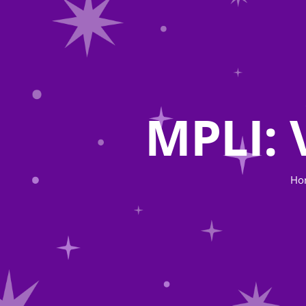
MPLI: 
Ho