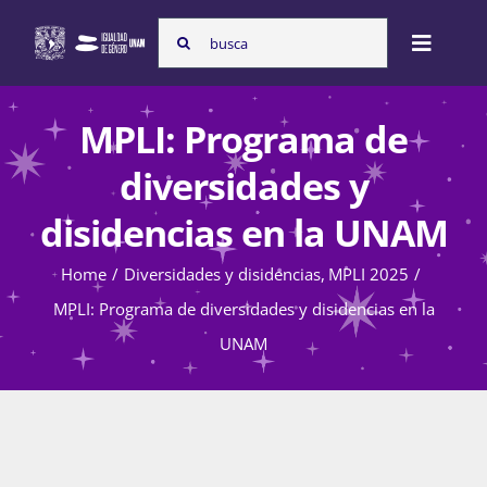
Skip
Search
to
Toggle
for:
content
Naviga
Inicio
MPLI: Programa de
diversidades y
Nosotras
disidencias en la UNAM
Home
Diversidades y disidencias
MPLI 2025
Programas
MPLI: Programa de diversidades y disidencias en la
UNAM
Atención de la violencia de género
Cursos