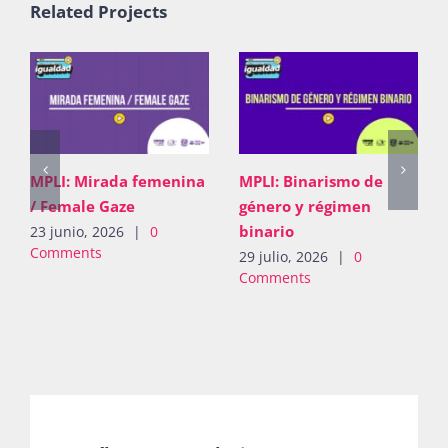
Related Projects
MPLI: Pugna de
MPLI: Mirada femenina
derechos
/ Female Gaze
26 junio, 2026
|
0
23 junio, 2026
|
0
Comments
Comments
Suscríbete a La Boletina