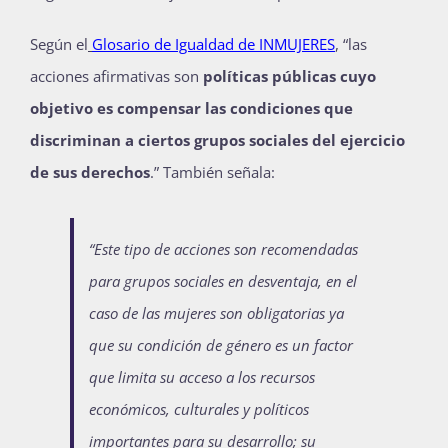
Publicaciones
Según el
Glosario de Igualdad de INMUJERES
, “las
acciones afirmativas son
políticas públicas cuyo
objetivo es compensar las condiciones que
Bienvenida generación 2027-1
discriminan a ciertos grupos sociales del ejercicio
de sus derechos
.” También señala:
“Este tipo de acciones son recomendadas
para grupos sociales en desventaja, en el
caso de las mujeres son obligatorias ya
que su condición de género es un factor
que limita su acceso a los recursos
económicos, culturales y políticos
importantes para su desarrollo; su