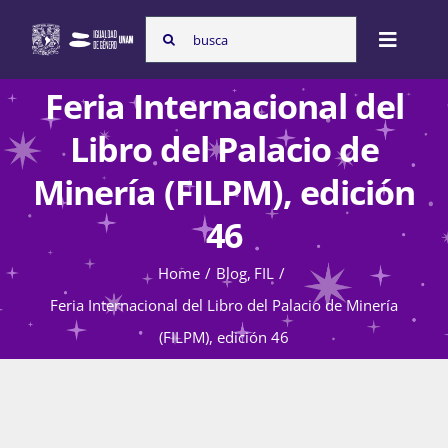
Skip
Search
to
Toggle
for:
content
Naviga
Feria Internacional del
Inicio
Libro del Palacio de
Minería (FILPM), edición
Nosotras
46
Home
Blog
FIL
Programas
Feria Internacional del Libro del Palacio de Minería
(FILPM), edición 46
Atención de la violencia de género
Cursos