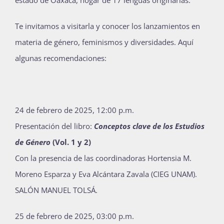
estado de Oaxaca, hogar de 17 lenguas originarias.
Publicaciones
Te invitamos a visitarla y conocer los lanzamientos en
materia de género, feminismos y diversidades. Aquí
Bienvenida generación 2027-1
algunas recomendaciones:
24 de febrero de 2025, 12:00 p.m.
Presentación del libro:
Conceptos clave de los Estudios
de Género
(Vol. 1 y 2)
Con la presencia de las coordinadoras Hortensia M.
Moreno Esparza y Eva Alcántara Zavala (CIEG UNAM).
SALÓN MANUEL TOLSÁ.
25 de febrero de 2025, 03:00 p.m.