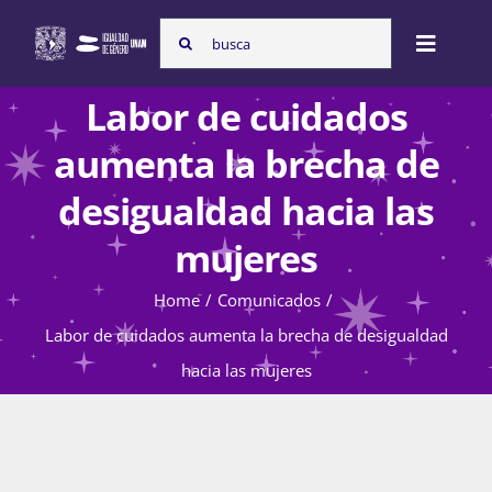
Skip
Search
to
Toggle
for:
content
Naviga
Labor de cuidados
Inicio
aumenta la brecha de
desigualdad hacia las
Nosotras
mujeres
Home
Comunicados
Programas
Labor de cuidados aumenta la brecha de desigualdad
hacia las mujeres
Atención de la violencia de género
Cursos