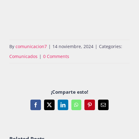
By
comunicacion7
|
14 noviembre, 2024
|
Categories:
Comunicados
|
0 Comments
¡Comparte esto!
Facebook
X
LinkedIn
WhatsApp
Pinterest
Email
Related Posts