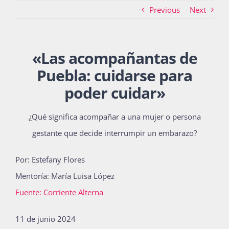
Previous
Next
Actividades
«
Las acompañantas de
Puebla: cuidarse para
La Boletina
poder cuidar»
¿Qué significa acompañar a una mujer o persona
Blog
gestante que decide interrumpir un embarazo?
Por: Estefany Flores
Recursos
Mentoría: María Luisa López
Fuente: Corriente Alterna
Súmate
11 de junio 2024