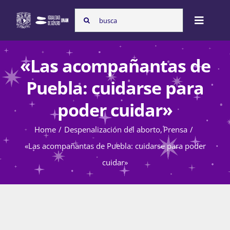
Skip
Search
to
Toggle
for:
content
Naviga
Inicio
«Las acompañantas de
Puebla: cuidarse para
Nosotras
poder cuidar»
Home
Despenalización del aborto
Prensa
Programas
«Las acompañantas de Puebla: cuidarse para poder
cuidar»
Atención de la violencia de género
Cursos