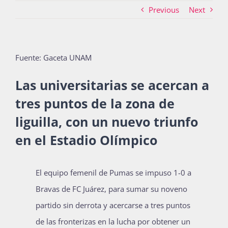
Previous
Next
Actividades
Fuente: Gaceta UNAM
La Boletina
Las universitarias se acercan a
tres puntos de la zona de
liguilla, con un nuevo triunfo
Blog
en el Estadio Olímpico
Recursos
E
l equipo femenil de Pumas se impuso 1-0 a
Bravas de FC Juárez, para sumar su noveno
Súmate
partido sin derrota y acercarse a tres puntos
de las fronterizas en la lucha por obtener un