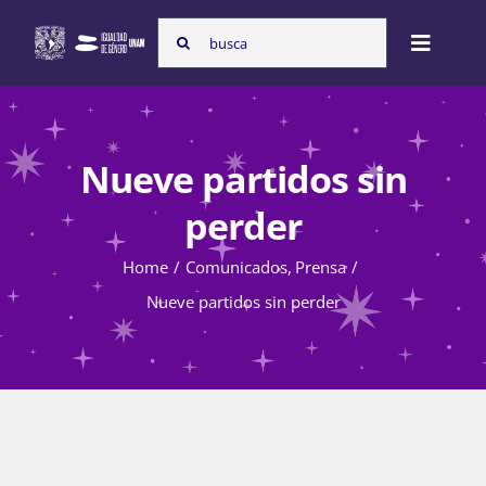
Skip
Search
to
Toggle
for:
content
Naviga
Inicio
Nueve partidos sin
Nosotras
perder
Home
Comunicados
Prensa
Programas
Nueve partidos sin perder
Atención de la violencia de género
Cursos