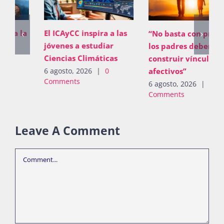
El ICAyCC inspira a las
“No basta con proveer;
jóvenes a estudiar
los padres deben
Ciencias Climáticas
construir vínculos
afectivos”
6 agosto, 2026
|
0
Comments
6 agosto, 2026
|
0
Comments
Leave A Comment
Comment