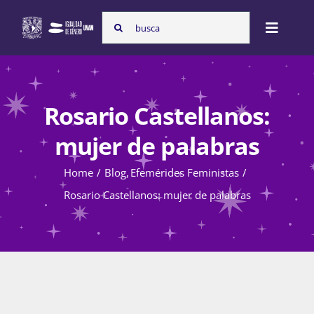
Skip
Search
to
Toggle
for:
content
Naviga
Inicio
Rosario Castellanos:
Nosotras
mujer de palabras
Home
Blog
Efemérides Feministas
Programas
Rosario Castellanos: mujer de palabras
Atención de la violencia de género
Cursos