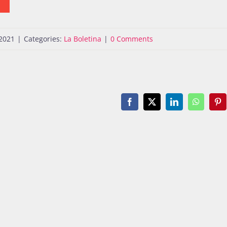
2021
|
Categories:
La Boletina
|
0 Comments
Facebook
X
LinkedIn
WhatsAp
Pin