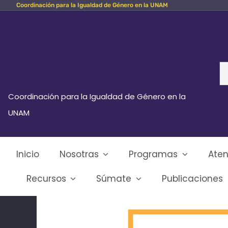
Coordinación para la Igualdad de Género en la UNAM
Skip
to
content
Se
fo
Coordinación para la Igualdad de Género en la
UNAM
Inicio
Nosotras
Programas
Aten
Recursos
Súmate
Publicaciones