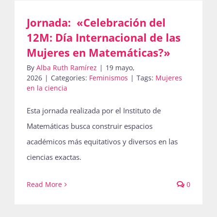
Jornada: «Celebración del
Actividades
12M: Día Internacional de las
Mujeres en Matemáticas?»
By
Alba Ruth Ramírez
|
19 mayo,
La Boletina
2026
|
Categories:
Feminismos
|
Tags:
Mujeres
en la ciencia
Esta jornada realizada por el Instituto de
Blog
Matemáticas busca construir espacios
académicos más equitativos y diversos en las
Recursos
ciencias exactas.
Read More
0
Súmate