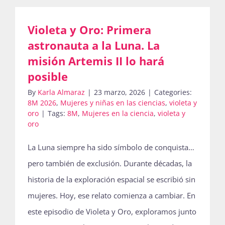
Publicaciones
Violeta y Oro: Primera
astronauta a la Luna. La
Bienvenida generación 2027-1
misión Artemis II lo hará
posible
By
Karla Almaraz
|
23 marzo, 2026
|
Categories:
8M 2026
,
Mujeres y niñas en las ciencias
,
violeta y
oro
|
Tags:
8M
,
Mujeres en la ciencia
,
violeta y
oro
La Luna siempre ha sido símbolo de conquista…
pero también de exclusión. Durante décadas, la
historia de la exploración espacial se escribió sin
mujeres. Hoy, ese relato comienza a cambiar. En
este episodio de Violeta y Oro, exploramos junto