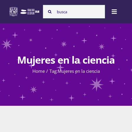
Skip
Search
to
Toggle
for:
content
Naviga
Inicio
Mujeres en la ciencia
Nosotras
Home
Tag:
Mujeres en la ciencia
Programas
Atención de la violencia de género
Cursos