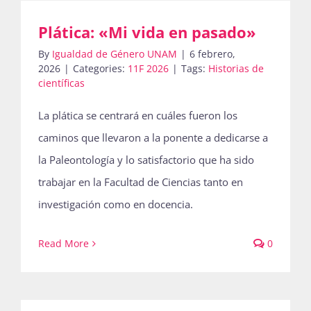
Plática: «Mi vida en pasado»
Actividades
By
Igualdad de Género UNAM
|
6 febrero,
2026
|
Categories:
11F 2026
|
Tags:
Historias de
científicas
La Boletina
La plática se centrará en cuáles fueron los
caminos que llevaron a la ponente a dedicarse a
la Paleontología y lo satisfactorio que ha sido
Blog
trabajar en la Facultad de Ciencias tanto en
investigación como en docencia.
Recursos
Read More
0
Súmate