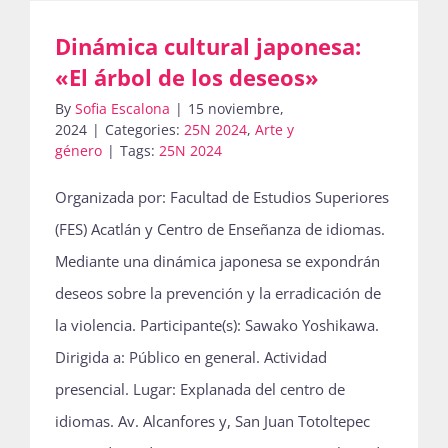
Dinámica cultural japonesa:
Actividades
«El árbol de los deseos»
By
Sofia Escalona
|
15 noviembre,
2024
|
Categories:
25N 2024
,
Arte y
género
|
Tags:
25N 2024
La Boletina
Organizada por: Facultad de Estudios Superiores
(FES) Acatlán y Centro de Enseñanza de idiomas.
Blog
Mediante una dinámica japonesa se expondrán
deseos sobre la prevención y la erradicación de
Recursos
la violencia. Participante(s): Sawako Yoshikawa.
Dirigida a: Público en general. Actividad
presencial. Lugar: Explanada del centro de
Súmate
idiomas. Av. Alcanfores y, San Juan Totoltepec