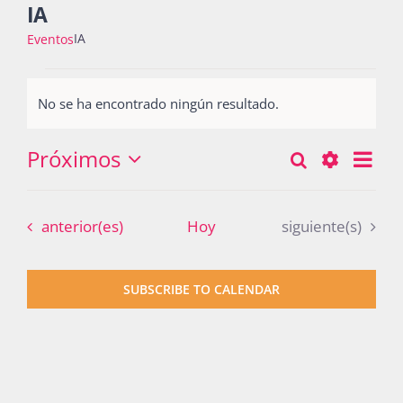
IA
IA
Eventos
Actividades
Eventos
No se ha encontrado ningún resultado.
Notice
La Boletina
Próximos
Nav
Buscar
Búsqueda
Lista
Seleccionar
de
Show
y
fecha.
vist
Blog
Filters
Eventos
Eventos
anterior(es)
Hoy
siguiente(s)
navegació
de
Eve
de
Recursos
SUBSCRIBE TO CALENDAR
vistas
de
Súmate
Eventos