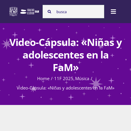
Skip
Search
to
Toggle
for:
content
Naviga
Inicio
Video-Cápsula: «Niñas y
adolescentes en la
Nosotras
FaM»
Home
11F 2025
Música
Programas
Video-Cápsula: «Niñas y adolescentes en la FaM»
Atención de la violencia de género
Cursos