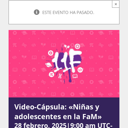
×
ESTE EVENTO HA PASADO.
Actividades
La Boletina
Blog
Recursos
Video-Cápsula: «Niñas y
Súmate
adolescentes en la FaM»
28 febrero, 2025|9:00 am
UTC-