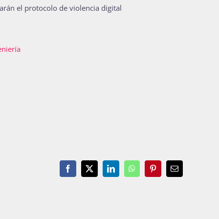
rán el protocolo de violencia digital
eniería
Facebook
X
LinkedIn
WhatsApp
Pinterest
Email