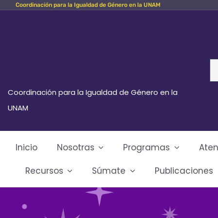
Coordinación para la Igualdad de Género en la UNAM
Skip
to
content
Se
fo
Coordinación para la Igualdad de Género en la
UNAM
Inicio
Nosotras
Programas
Aten
Recursos
Súmate
Publicaciones