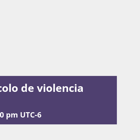
olo de violencia
00 pm
UTC-6