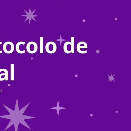
tocolo de
al
l