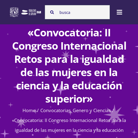
Skip
Search
to
Toggle
for:
content
Naviga
«Convocatoria: II
Inicio
Congreso Internacional
Retos para la igualdad
Nosotras
de las mujeres en la
ciencia y la educación
Programas
superior»
Atención de la violencia de género
Home
Convocatorias
Genero y Ciencias
«Convocatoria: II Congreso Internacional Retos para la
igualdad de las mujeres en la ciencia y la educación
Cursos