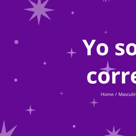
Yo s
corr
Home
Masculi