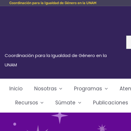
Coordinación para la Igualdad de Género en la UNAM
Skip
to
content
Se
fo
Coordinación para la Igualdad de Género en la
UNAM
Inicio
Nosotras
Programas
Aten
Recursos
Súmate
Publicaciones