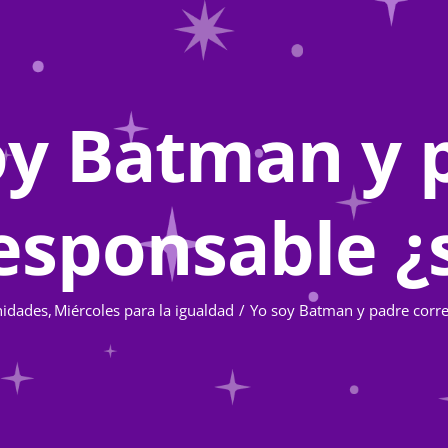
oy Batman y 
esponsable ¿
nidades
Miércoles para la igualdad
Yo soy Batman y padre corre