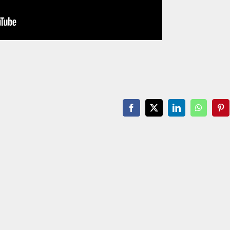
Facebook
X
LinkedIn
WhatsAp
Pin