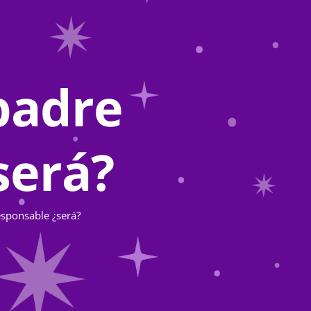
padre
será?
sponsable ¿será?