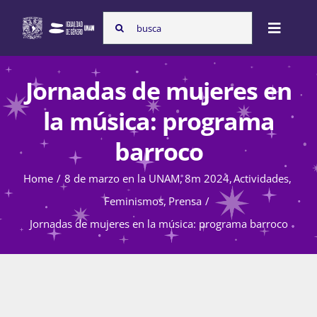
Skip
Search
to
Toggle
for:
content
Naviga
Inicio
Jornadas de mujeres en
la música: programa
Nosotras
barroco
Home
8 de marzo en la UNAM
8m 2024
Actividades
Programas
Feminismos
Prensa
Jornadas de mujeres en la música: programa barroco
Atención de la violencia de género
Cursos