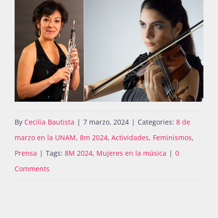
By
Cecilia Bautista
|
7 marzo, 2024
|
Categories:
8 de
marzo en la UNAM
,
8m 2024
,
Actividades
,
Feminismos
,
Prensa
|
Tags:
8M 2024
,
Mujeres en la música
|
0
Comments