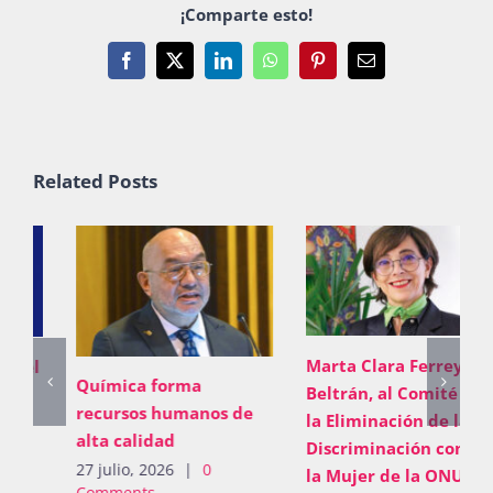
¡Comparte esto!
Facebook
X
LinkedIn
WhatsApp
Pinterest
Email
Related Posts
Marta Clara Ferreyra
Química forma
Beltrán, al Comité para
recursos humanos de
la Eliminación de la
alta calidad
Discriminación contra
27 julio, 2026
|
0
la Mujer de la ONU
Comments