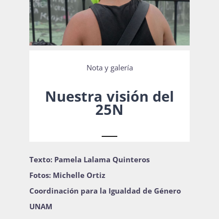
Actividades
Nota y galería
La Boletina
Nuestra visión del
25N
Blog
Recursos
Texto: Pamela Lalama Quinteros
Fotos: Michelle Ortiz
Coordinación para la Igualdad de Género
Súmate
UNAM