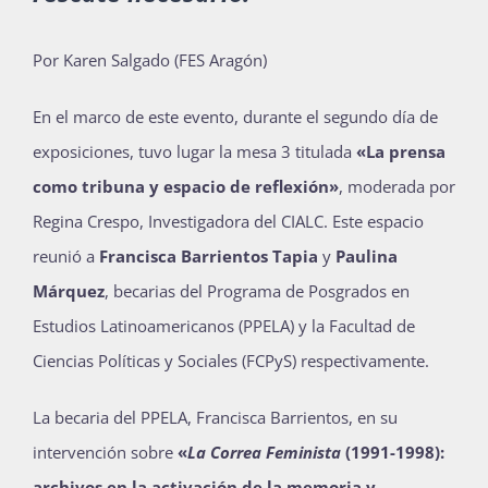
Publicaciones
Por Karen Salgado (FES Aragón)
En el marco de este evento, durante el segundo día de
Bienvenida generación 2027-1
exposiciones, tuvo lugar la mesa 3 titulada
«La prensa
como tribuna y espacio de reflexión»
, moderada por
Regina Crespo, Investigadora del CIALC. Este espacio
reunió a
Francisca Barrientos Tapia
y
Paulina
Márquez
, becarias del Programa de Posgrados en
Estudios Latinoamericanos (PPELA) y la Facultad de
Ciencias Políticas y Sociales (FCPyS) respectivamente.
La becaria del PPELA, Francisca Barrientos, en su
intervención sobre
«
La Correa Feminista
(1991-1998):
archivos en la activación de la memoria y