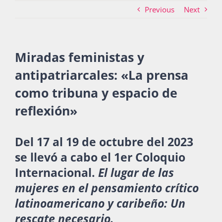
Previous
Next
Actividades
Miradas feministas y
antipatriarcales: «La prensa
La Boletina
como tribuna y espacio de
reflexión»
Blog
Del 17 al 19 de octubre del 2023
se llevó a cabo el 1er Coloquio
Recursos
Internacional.
El lugar de las
mujeres en el pensamiento crítico
Súmate
latinoamericano y caribeño: Un
rescate necesario.