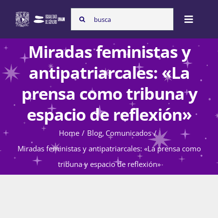
Skip
Search
to
Toggle
for:
content
Naviga
Miradas feministas y
Inicio
antipatriarcales: «La
prensa como tribuna y
Nosotras
espacio de reflexión»
Home
Blog
Comunicados
Programas
Miradas feministas y antipatriarcales: «La prensa como
tribuna y espacio de reflexión»
Atención de la violencia de género
Cursos