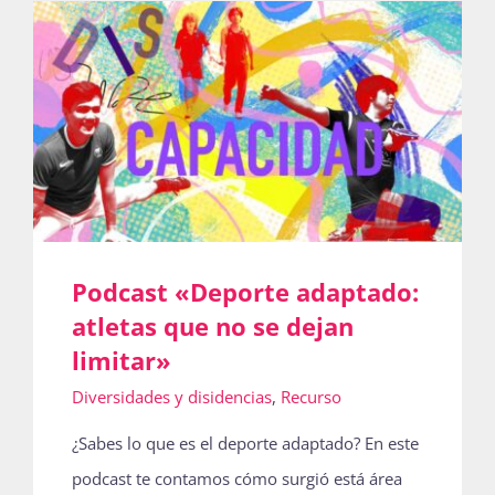
Actividades
La Boletina
Blog
Podcast «Deporte adaptado:
atletas que no se dejan
Recursos
limitar»
Diversidades y disidencias
,
Recurso
Súmate
¿Sabes lo que es el deporte adaptado? En este
podcast te contamos cómo surgió está área