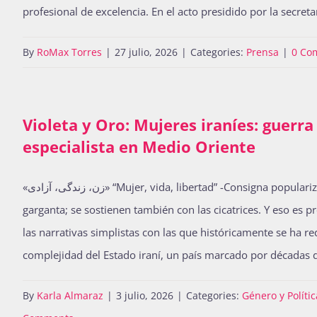
profesional de excelencia. En el acto presidido por la secre
By
RoMax Torres
|
27 julio, 2026
|
Categories:
Prensa
|
0 Co
Violeta y Oro: Mujeres iraníes: guerr
especialista en Medio Oriente
«زن، زندگی، آزادی» “Mujer, vida, libertad” -Consigna popularizada por mujeres kurdas e iraníes dentro del movimiento «Jin, Jiyan, Azadî». Hay frases que no se gritan únicamente con la
garganta; se sostienen también con las cicatrices. Y eso es 
las narrativas simplistas con las que históricamente se ha red
complejidad del Estado iraní, un país marcado por décadas d
By
Karla Almaraz
|
3 julio, 2026
|
Categories:
Género y Polític