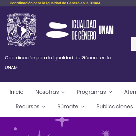
Coordinación para la Igualdad de Género en la UNAM
Skip
to
content
Se
fo
Coordinación para la Igualdad de Género en la
UNAM
Inicio
Nosotras
Programas
Aten
Recursos
Súmate
Publicaciones