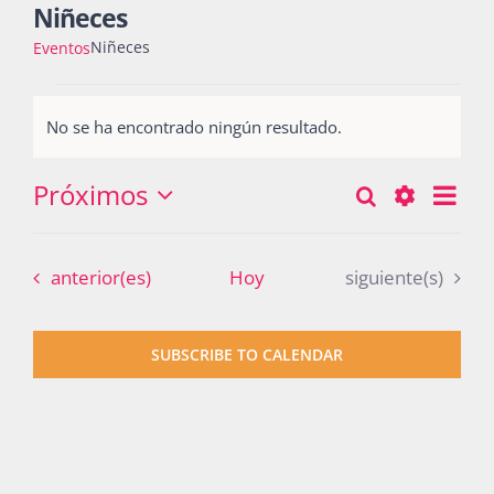
Niñeces
Niñeces
Eventos
Actividades
Eventos
No se ha encontrado ningún resultado.
Notice
La Boletina
Próximos
Nav
Buscar
Búsqueda
Lista
Seleccionar
de
Show
y
fecha.
vist
Blog
Filters
Eventos
Eventos
anterior(es)
Hoy
siguiente(s)
navegació
de
Eve
de
Recursos
SUBSCRIBE TO CALENDAR
vistas
de
Súmate
Eventos