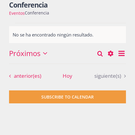
Conferencia
Conferencia
Eventos
Actividades
Eventos
No se ha encontrado ningún resultado.
Notice
La Boletina
Próximos
Nav
Buscar
Búsqueda
Lista
Seleccionar
de
Show
y
fecha.
vist
Blog
Filters
Eventos
Eventos
anterior(es)
Hoy
siguiente(s)
navegació
de
Eve
de
Recursos
SUBSCRIBE TO CALENDAR
vistas
de
Súmate
Eventos