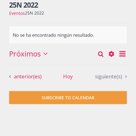
25N 2022
25N 2022
Eventos
Actividades
Eventos
No se ha encontrado ningún resultado.
Notice
La Boletina
Próximos
Nav
Buscar
Búsqueda
Lista
Seleccionar
de
Show
y
fecha.
vist
Blog
Filters
Eventos
Eventos
anterior(es)
Hoy
siguiente(s)
navegació
de
Eve
de
Recursos
SUBSCRIBE TO CALENDAR
vistas
de
Súmate
Eventos