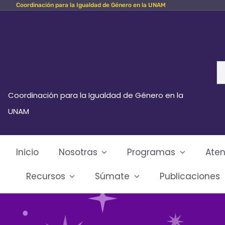
Coordinación para la Igualdad de Género en la UNAM
Skip
to
content
Se
fo
Coordinación para la Igualdad de Género en la
UNAM
Inicio
Nosotras
Programas
Aten
Recursos
Súmate
Publicaciones