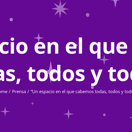
cio en el qu
s, todos y t
ome
Prensa
“Un espacio en el que cabemos todas, todos y tod