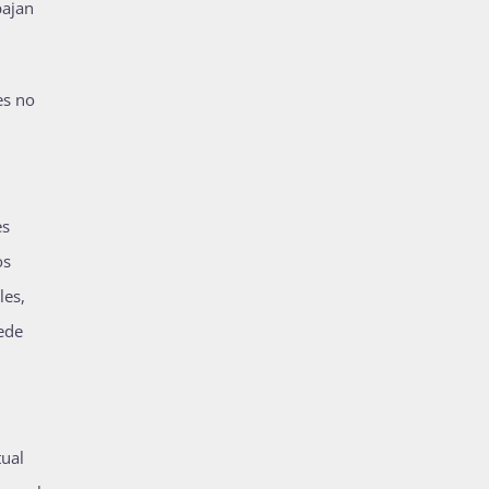
bajan
es no
es
os
les,
uede
tual