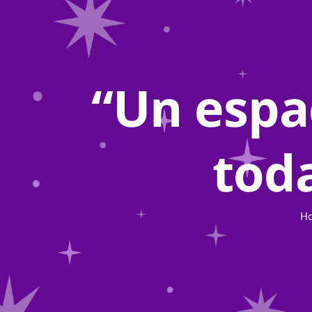
“Un espa
toda
H