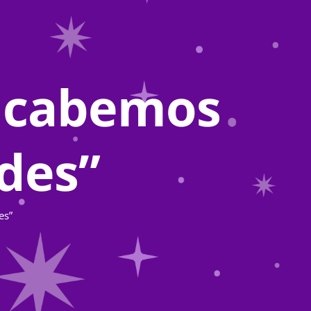
e cabemos
odes”
es”