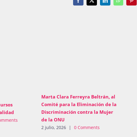
Facebook
X
LinkedIn
WhatsAp
Pin
Marta Clara Ferreyra Beltrán, al
Comité para la Eliminación de la
ursos
Discriminación contra la Mujer
alidad
de la ONU
omments
2 julio, 2026
|
0 Comments