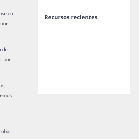
base en
Recursos recientes
opone
o de
r por
os,
ptemos
probar