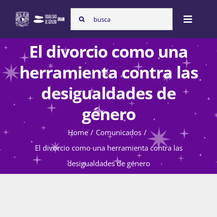
Skip
Search
to
Toggle
for:
content
Naviga
El divorcio como una
Inicio
herramienta contra las
desigualdades de
Nosotras
género
Home
Comunicados
Programas
El divorcio como una herramienta contra las
desigualdades de género
Atención de la violencia de género
Cursos