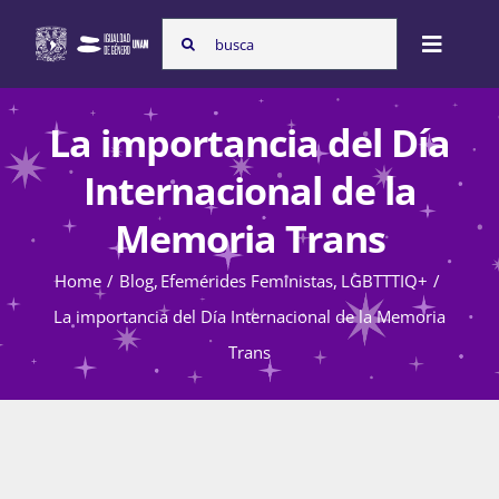
Skip
Search
to
Toggle
for:
content
Naviga
Inicio
La importancia del Día
Internacional de la
Nosotras
Memoria Trans
Home
Blog
Efemérides Feministas
LGBTTTIQ+
Programas
La importancia del Día Internacional de la Memoria
Trans
Atención de la violencia de género
Cursos