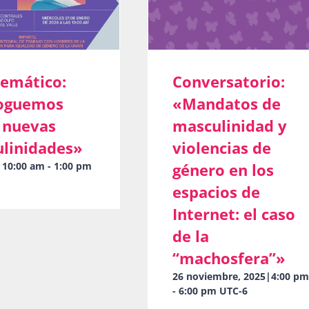
temático:
Conversatorio:
loguemos
«Mandatos de
 nuevas
masculinidad y
linidades»
violencias de
|10:00 am
-
1:00 pm
género en los
espacios de
Internet: el caso
de la
“machosfera”»
26 noviembre, 2025|4:00 p
-
6:00 pm
UTC-6