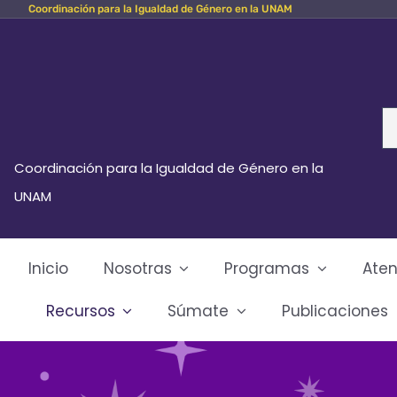
Coordinación para la Igualdad de Género en la UNAM
Skip
to
content
Se
fo
Coordinación para la Igualdad de Género en la
UNAM
Inicio
Nosotras
Programas
Aten
Recursos
Súmate
Publicaciones