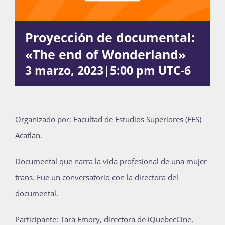
Proyección de documental:
Actividades
«The end of Wonderland»
3 marzo, 2023|5:00 pm
UTC-6
La Boletina
Blog
Organizado por:
Facultad de Estudios Superiores (FES)
Acatlán.
Recursos
Documental que narra la vida profesional de una mujer
trans. Fue un conversatorio con la directora del
documental.
Súmate
Participante: Tara Emory, directora de iQuebecCine,