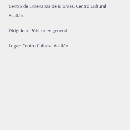
Centro de Enseñanza de Idiomas, Centro Cultural
Publicaciones
Acatlán.
Dirigido a: Público en general.
Bienvenida generación 2027-1
Lugar: Centro Cultural Acatlán.