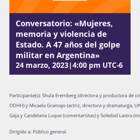
Conversatorio: «Mujeres,
Actividades
memoria y violencia de
Estado. A 47 años del golpe
La Boletina
militar en Argentina»
24 marzo, 2023|4:00 pm
UTC-6
Blog
Participante(s):
Shula Eremberg (directora y productora de c
Recursos
DDHH) y Micaela Gramajo (actriz, directora y dramaturga, 
Gaja y Candelaria Luque (comentaristas) y Soledad Lastra (m
Súmate
Dirigido a: Público general.