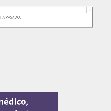
×
 HA PASADO.
médico,