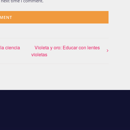
e next time I comment.
la ciencia
Violeta y oro: Educar con lentes
violetas