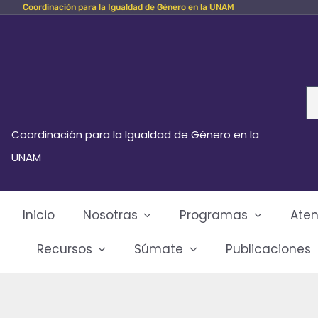
Coordinación para la Igualdad de Género en la UNAM
Skip
to
content
Se
fo
Coordinación para la Igualdad de Género en la
UNAM
Inicio
Nosotras
Programas
Aten
Recursos
Súmate
Publicaciones