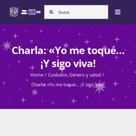
Skip
Search
to
Toggle
for:
content
Naviga
Inicio
Charla: «Yo me toqué…
Nosotras
¡Y sigo viva!
Home
Cuidados
Género y salud
Programas
Charla: «Yo me toqué… ¡Y sigo viva!
Atención de la violencia de género
Cursos