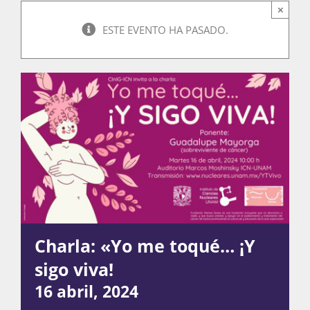
×
ESTE EVENTO HA PASADO.
Actividades
La Boletina
Blog
Recursos
Charla: «Yo me toqué… ¡Y
sigo viva!
Súmate
16 abril, 2024