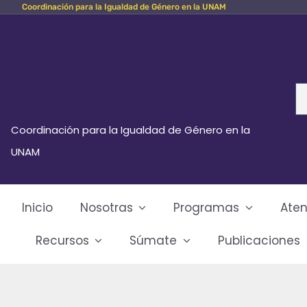
Coordinación para la Igualdad de Género en la UNAM
Skip
to
content
Se
fo
Coordinación para la Igualdad de Género en la
UNAM
Inicio
Nosotras
Programas
Aten
Recursos
Súmate
Publicaciones