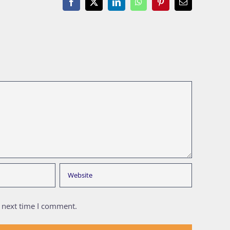
Facebook
X
LinkedIn
WhatsApp
Pinterest
Email
e next time I comment.