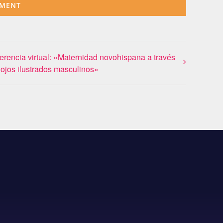
erencia virtual: «Maternidad novohispana a través
 ojos ilustrados masculinos»