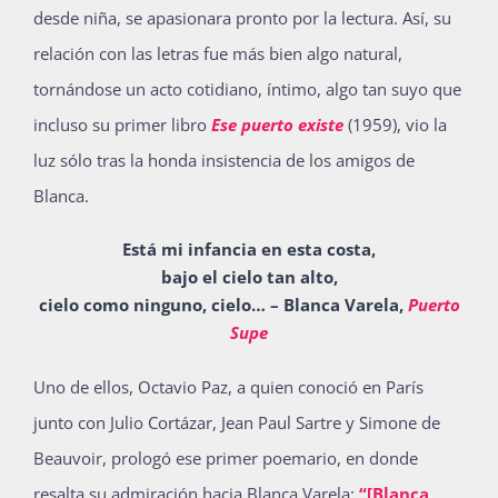
desde niña, se apasionara pronto por la lectura. Así, su
Publicaciones
relación con las letras fue más bien algo natural,
tornándose un acto cotidiano, íntimo, algo tan suyo que
Bienvenida generación 2027-1
incluso su primer libro
Ese puerto existe
(1959), vio la
luz sólo tras la honda insistencia de los amigos de
Blanca.
Está mi infancia en esta costa,
bajo el cielo tan alto,
cielo como ninguno, cielo… – Blanca Varela,
Puerto
Supe
Uno de ellos, Octavio Paz, a quien conoció en París
junto con Julio Cortázar, Jean Paul Sartre y Simone de
Beauvoir, prologó ese primer poemario, en donde
resalta su admiración hacia Blanca Varela:
“[Blanca