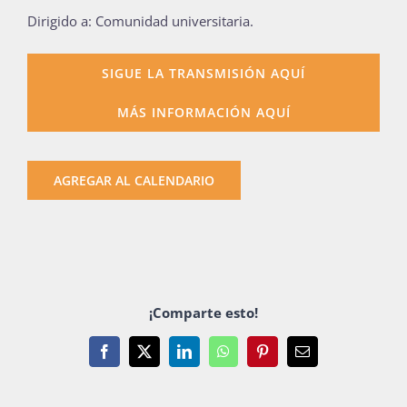
Dirigido a: Comunidad universitaria.
Publicaciones
SIGUE LA TRANSMISIÓN AQUÍ
Bienvenida generación 2027-1
MÁS INFORMACIÓN AQUÍ
AGREGAR AL CALENDARIO
¡Comparte esto!
Facebook
X
LinkedIn
WhatsApp
Pinterest
Email