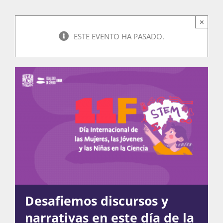
×
Actividades
ESTE EVENTO HA PASADO.
La Boletina
Blog
Recursos
Súmate
Desafiemos discursos y
narrativas en este día de la