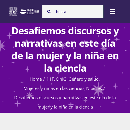
Skip
Search
to
Toggle
for:
content
Naviga
Desafiemos discursos y
Inicio
narrativas en este día
de la mujer y la niña en
Nosotras
la ciencia
Home
11F
CInIG
Género y salud
Programas
Mujeres y niñas en las ciencias
Niñeces
Desafiemos discursos y narrativas en este día de la
Atención de la violencia de género
mujer y la niña en la ciencia
Cursos