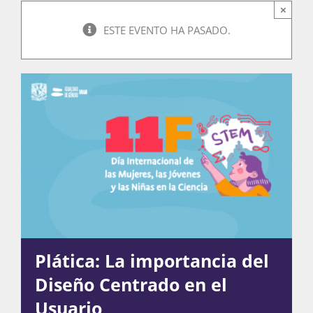
×
ESTE EVENTO HA PASADO.
Actividades
La Boletina
Blog
Recursos
Plática: La importancia del
Súmate
Diseño Centrado en el
Usuario