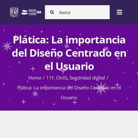
Skip
Search
to
Toggle
for:
content
Naviga
Inicio
Plática: La importancia
del Diseño Centrado en
Nosotras
el Usuario
Home
11F
CInIG
Seguridad digital
Programas
Plática: La importancia del Diseño Centrado en el
Usuario
Atención de la violencia de género
Cursos