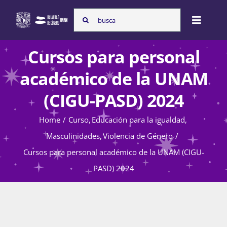
Skip
Search
to
Toggle
for:
content
Naviga
Cursos para personal
Inicio
académico de la UNAM
(CIGU-PASD) 2024
Nosotras
Home
Curso
Educación para la igualdad
Masculinidades
Violencia de Género
Programas
Cursos para personal académico de la UNAM (CIGU-
PASD) 2024
Atención de la violencia de género
Cursos