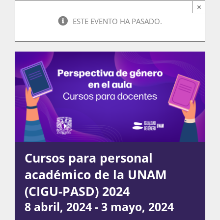
×
ESTE EVENTO HA PASADO.
Actividades
La Boletina
Blog
Recursos
Cursos para personal
académico de la UNAM
(CIGU-PASD) 2024
Súmate
8 abril, 2024
-
3 mayo, 2024