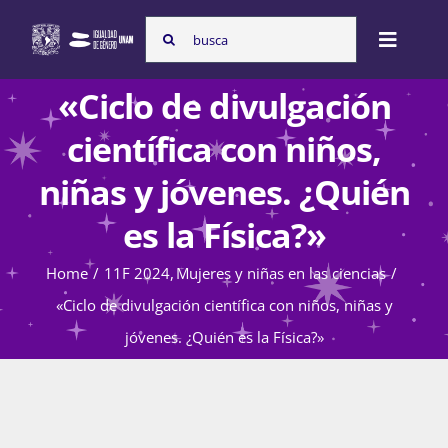
Skip
Search
to
Toggle
for:
content
Naviga
«Ciclo de divulgación
Inicio
científica con niños,
niñas y jóvenes. ¿Quién
Nosotras
es la Física?»
Home
11F 2024
Mujeres y niñas en las ciencias
Programas
«Ciclo de divulgación científica con niños, niñas y
jóvenes. ¿Quién es la Física?»
Atención de la violencia de género
Cursos