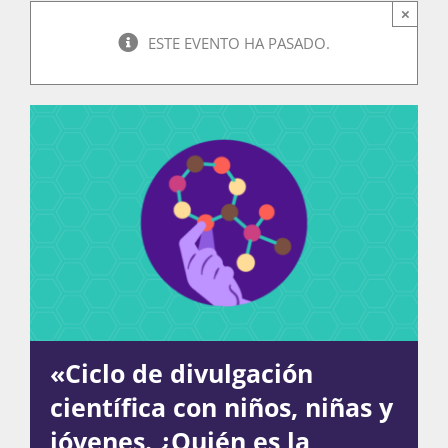
×
ESTE EVENTO HA PASADO.
Actividades
La Boletina
Blog
Recursos
«Ciclo de divulgación
Súmate
científica con niños, niñas y
jóvenes. ¿Quién es la