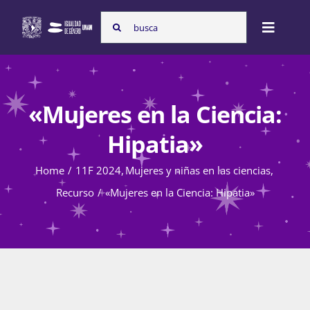
Skip
Search
to
Toggle
for:
content
Naviga
Inicio
«Mujeres en la Ciencia:
Nosotras
Hipatia»
Home
11F 2024
Mujeres y niñas en las ciencias
Programas
Recurso
«Mujeres en la Ciencia: Hipatia»
Atención de la violencia de género
Cursos