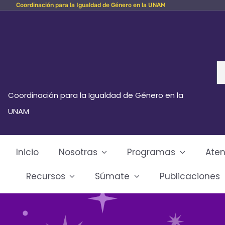
Coordinación para la Igualdad de Género en la UNAM
Skip
to
content
Se
fo
Coordinación para la Igualdad de Género en la
UNAM
Inicio
Nosotras
Programas
Aten
Recursos
Súmate
Publicaciones