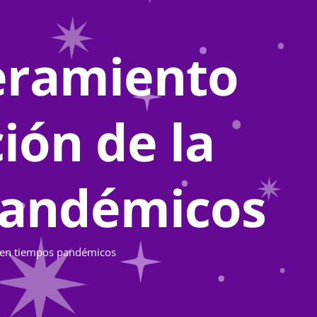
deramiento
ión de la
pandémicos
a en tiempos pandémicos