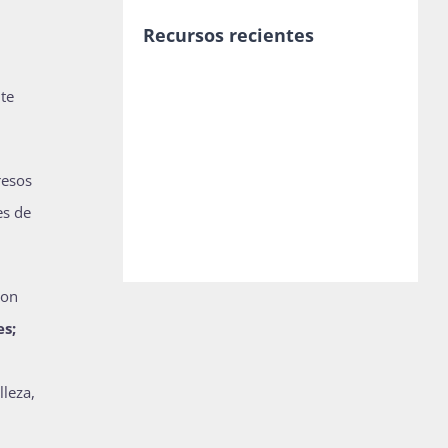
Recursos recientes
te
resos
es de
ron
es;
leza,