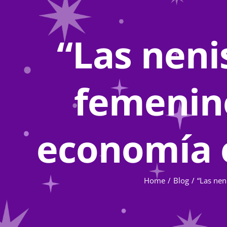
“Las neni
femenino
economía 
Home
Blog
“Las nen