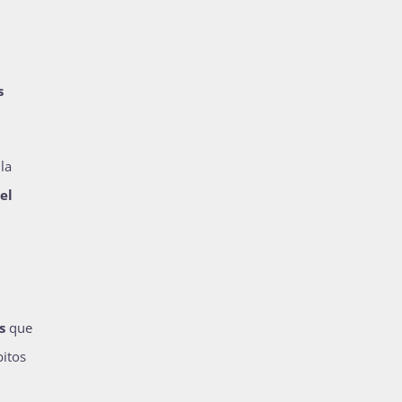
s
la
el
es
que
bitos