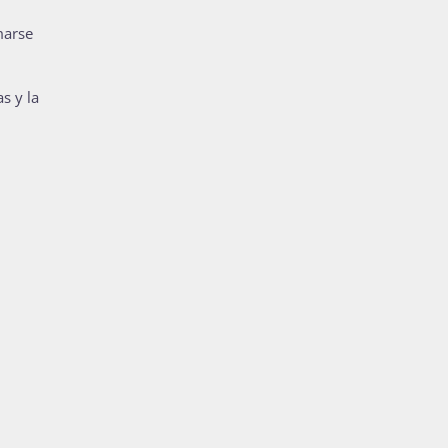
marse
s y la