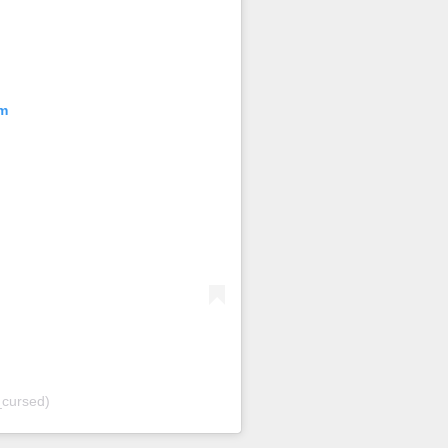
am
_cursed)