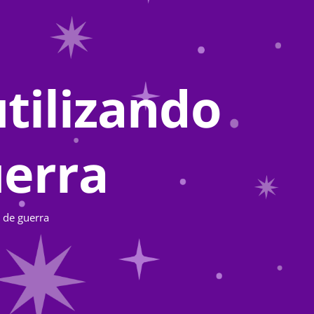
utilizando
erra
 de guerra