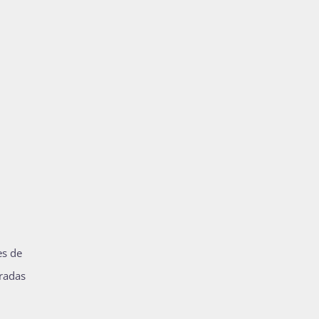
es de
radas