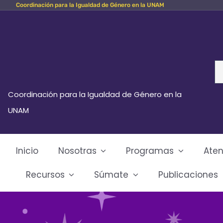
Coordinación para la Igualdad de Género en la UNAM
Skip
to
content
Se
fo
Coordinación para la Igualdad de Género en la
UNAM
Inicio
Nosotras
Programas
Aten
Recursos
Súmate
Publicaciones