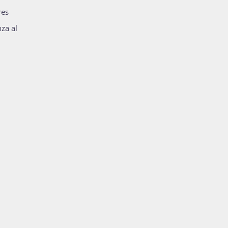
res
za al