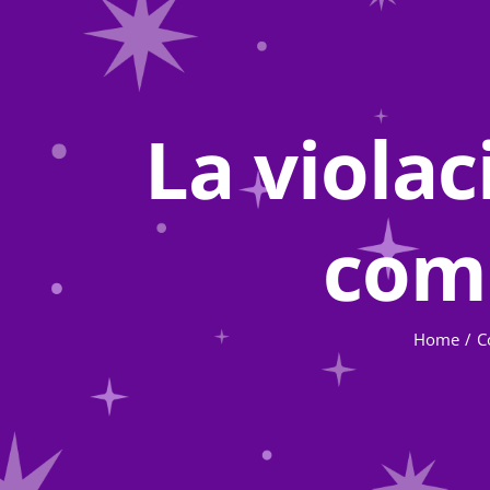
La violac
com
Home
C