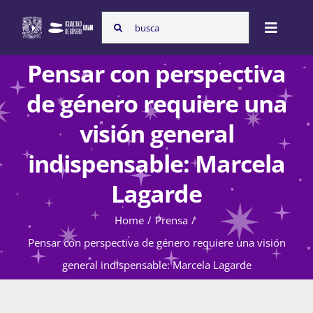
Skip
Search
to
Toggle
for:
content
Naviga
Pensar con perspectiva
Inicio
de género requiere una
visión general
Nosotras
indispensable: Marcela
Lagarde
Programas
Home
Prensa
Pensar con perspectiva de género requiere una visión
Atención de la violencia de género
general indispensable: Marcela Lagarde
Cursos