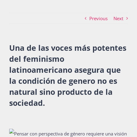
Previous
Next
Actividades
Una de las voces más potentes
La Boletina
del feminismo
latinoamericano asegura que
Blog
la condición de genero no es
natural sino producto de la
Recursos
sociedad.
Súmate