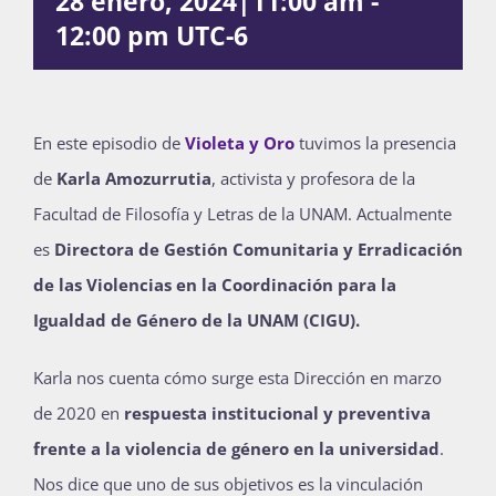
28 enero, 2024|11:00 am
-
12:00 pm
UTC-6
Publicaciones
Bienvenida generación 2027-1
En este episodio de
Violeta y Oro
tuvimos la presencia
de
Karla Amozurrutia
, activista y profesora de la
Facultad de Filosofía y Letras de la UNAM. Actualmente
es
Directora de Gestión Comunitaria y Erradicación
de las Violencias en la Coordinación para la
Igualdad de Género de la UNAM (CIGU).
Karla nos cuenta cómo surge esta Dirección en marzo
de 2020 en
respuesta institucional y preventiva
frente a la violencia de género en la universidad
.
Nos dice que uno de sus objetivos es la vinculación