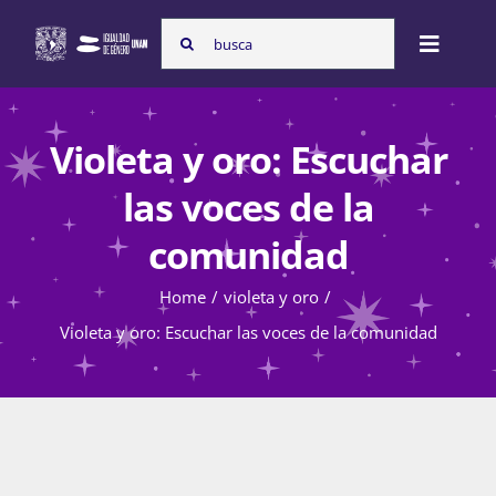
Skip
Search
to
Toggle
for:
content
Naviga
Inicio
Violeta y oro: Escuchar
las voces de la
Nosotras
comunidad
Home
violeta y oro
Programas
Violeta y oro: Escuchar las voces de la comunidad
Atención de la violencia de género
Cursos