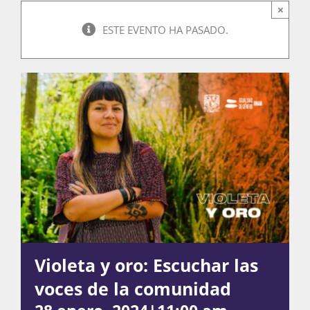
×
ESTE EVENTO HA PASADO.
Actividades
La Boletina
Blog
Recursos
Violeta y oro: Escuchar las
Súmate
voces de la comunidad