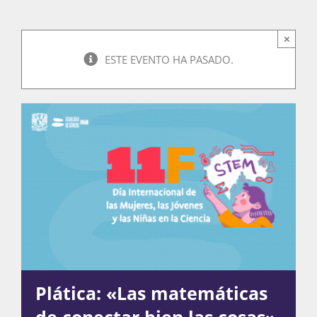
×
Actividades
ESTE EVENTO HA PASADO.
La Boletina
Blog
Recursos
Súmate
Plática: «Las matemáticas
de conectar bien las cosas»