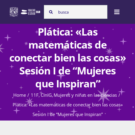
Skip
Search
to
Toggle
for:
content
Naviga
Plática: «Las
Inicio
matemáticas de
conectar bien las cosas»
Nosotras
Sesión I de “Mujeres
que Inspiran”
Programas
Home
11F
CInIG
Mujeres y niñas en las ciencias
Plática: «Las matemáticas de conectar bien las cosas»
Atención de la violencia de género
Sesión I de “Mujeres que Inspiran”
Cursos