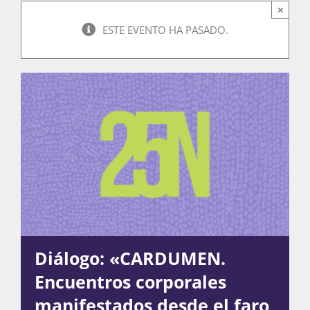
×
ESTE EVENTO HA PASADO.
Actividades
La Boletina
Blog
Recursos
Diálogo: «CARDUMEN.
Súmate
Encuentros corporales
manifestados desde el faro