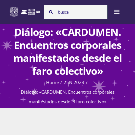
Skip
Search
to
Toggle
for:
content
Naviga
Diálogo: «CARDUMEN.
Inicio
Encuentros corporales
manifestados desde el
Nosotras
faro colectivo»
Home
25N 2023
Programas
Diálogo: «CARDUMEN. Encuentros corporales
manifestados desde el faro colectivo»
Atención de la violencia de género
Cursos