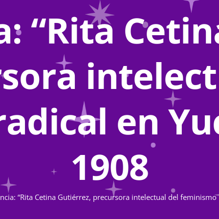
: “Rita Cetin
sora intelect
adical en Yu
1908
ncia: “Rita Cetina Gutiérrez, precursora intelectual del feminism