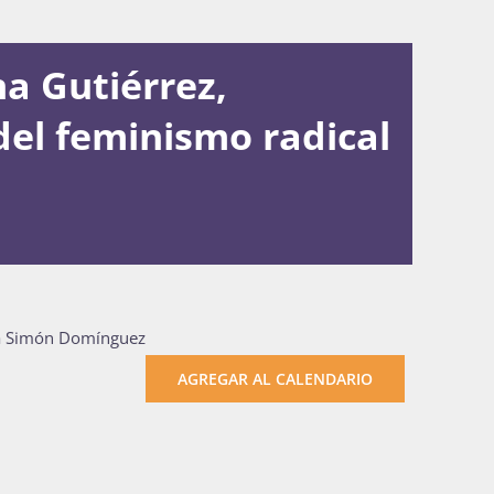
na Gutiérrez,
del feminismo radical
ima Simón Domínguez
AGREGAR AL CALENDARIO