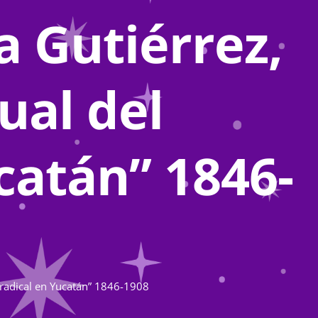
a Gutiérrez,
ual del
catán” 1846-
o radical en Yucatán” 1846-1908