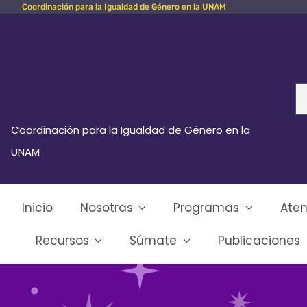
Coordinación para la Igualdad de Género en la UNAM
Skip
to
content
Se
fo
Coordinación para la Igualdad de Género en la
UNAM
Inicio
Nosotras
Programas
Aten
Recursos
Súmate
Publicaciones