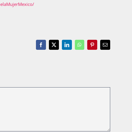
elaMujerMexico/
Facebook
X
LinkedIn
WhatsApp
Pinterest
Email