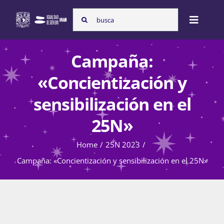
Skip
Search
to
Toggle
for:
content
Naviga
Campaña:
Inicio
«Concientización y
Nosotras
sensibilización en el
25N»
Programas
Home
25N 2023
Campaña: «Concientización y sensibilización en el 25N»
Atención de la violencia de género
Cursos