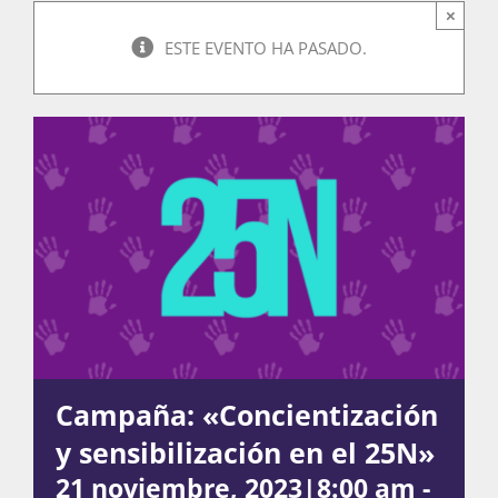
×
ESTE EVENTO HA PASADO.
Actividades
La Boletina
Blog
Recursos
Campaña: «Concientización
Súmate
y sensibilización en el 25N»
21 noviembre, 2023|8:00 am
-